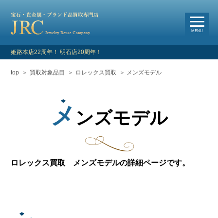
選
べる買取・査定方法
MENU
姫路本店22周年！ 明石店20周年！
top
買取対象品目
ロレックス買取
メンズモデル
HOME
新着情報
メ
ンズモデル
よくあるご質問
お客様の声
ロレックス買取 メンズモデルの詳細ページです。
買取対象品目
店舗情報・アクセス