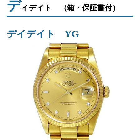
デ
会社概要
イデイト （箱・保証書付）
メールでお問い合わせ
デイデイト YG
姫路本店へ電話で問い合わせる
明石店へ電話で問い合わせる