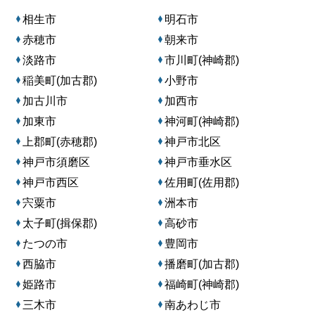
相生市
明石市
赤穂市
朝来市
淡路市
市川町(神崎郡)
稲美町(加古郡)
小野市
加古川市
加西市
加東市
神河町(神崎郡)
上郡町(赤穂郡)
神戸市北区
神戸市須磨区
神戸市垂水区
神戸市西区
佐用町(佐用郡)
宍粟市
洲本市
太子町(揖保郡)
高砂市
たつの市
豊岡市
西脇市
播磨町(加古郡)
姫路市
福崎町(神崎郡)
三木市
南あわじ市