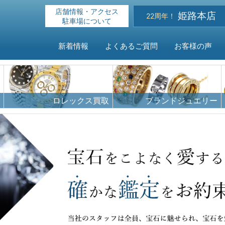
店舗情報・アクセス
姫路本店
22周年！
駐車場について
新着情報
よくあるご質問
お客様の声
HOME
ロレックス買取
ブランドジュエリー
新着情報
よくある
お客様の
買取対象
店舗情報