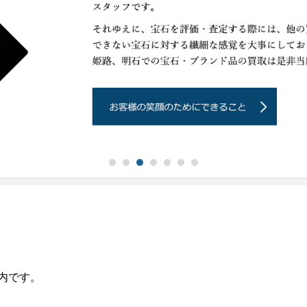
会社概要
メー
姫路
明石
内です。