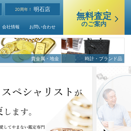
選
明石店
べる買取・査定方法
20周年！
無
料
査
定
のご案内
会社情報
お問い合わせ
貴金属・地金
時計・ブランド品
ご質問
声
品目
・アクセス