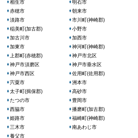
相生市
明石市
赤穂市
朝来市
淡路市
市川町(神崎郡)
稲美町(加古郡)
小野市
加古川市
加西市
加東市
神河町(神崎郡)
上郡町(赤穂郡)
神戸市北区
神戸市須磨区
神戸市垂水区
神戸市西区
佐用町(佐用郡)
宍粟市
洲本市
太子町(揖保郡)
高砂市
たつの市
豊岡市
西脇市
播磨町(加古郡)
姫路市
福崎町(神崎郡)
三木市
南あわじ市
養父市