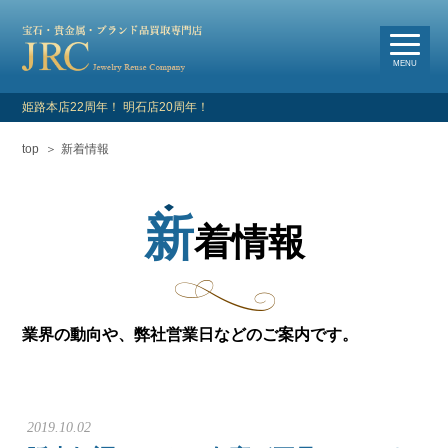
選
べる買取・査定方法
MENU
姫路本店22周年！ 明石店20周年！
top
新着情報
HOME
新着情報
新
着情報
よくあるご質問
お客様の声
業界の動向や、弊社営業日などのご案内です。
買取対象品目
店舗情報・アクセス
2019.10.02