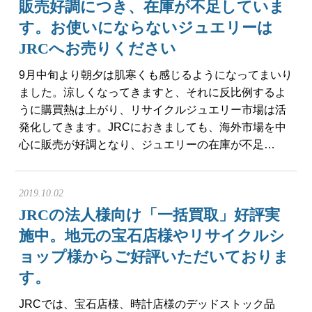
販売好調につき、在庫が不足していま
会社概要
す。お使いにならないジュエリーは
メールでお問い合わせ
JRCへお売りください
9月中旬より朝夕は肌寒くも感じるようになってまいり
姫路本店へ電話で問い合わせる
ました。涼しくなってきますと、それに反比例するよ
うに購買熱は上がり、リサイクルジュエリー市場は活
明石店へ電話で問い合わせる
発化してきます。JRCにおきましても、海外市場を中
心に販売が好調となり、ジュエリーの在庫が不足…
2019.10.02
JRCの法人様向け「一括買取」好評実
施中。地元の宝石店様やリサイクルシ
ョップ様からご好評いただいておりま
す。
JRCでは、宝石店様、時計店様のデッドストック品