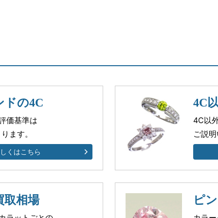
ドの4C
4C
評価基準は
4C以
まります。
ご説明
詳しくはこちら
買取相場
ピン
カラットごとの
カラー