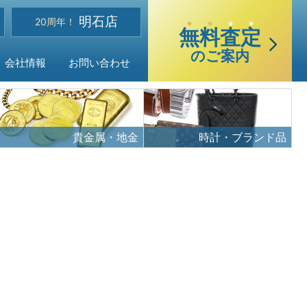
選
明石店
べる買取・査定方法
20周年！
無
料
査
定
のご案内
会社情報
お問い合わせ
貴金属・地金
時計・ブランド品
ご質問
声
品目
・アクセス