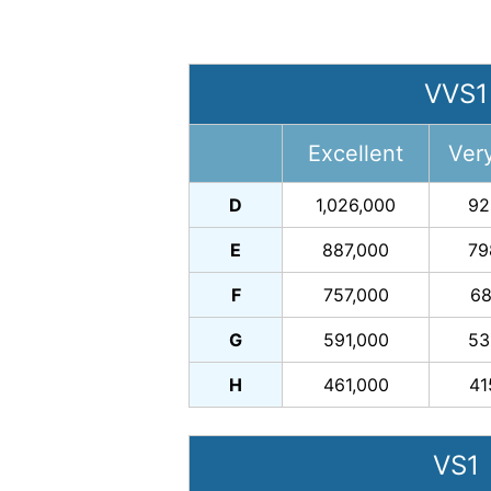
VVS1
Excellent
Ver
D
1,026,000
92
E
887,000
79
F
757,000
68
G
591,000
53
H
461,000
41
VS1