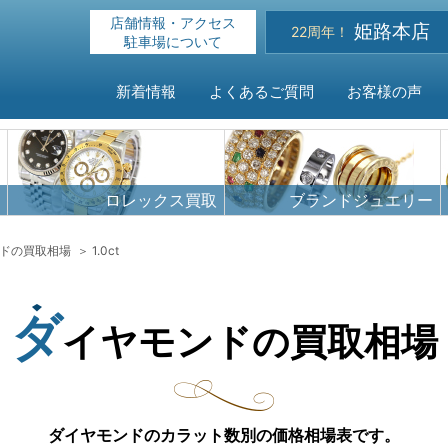
店舗情報・アクセス
姫路本店
22周年！
駐車場について
新着情報
よくあるご質問
お客様の声
HOME
ロレックス買取
ブランドジュエリー
新着情報
ドの買取相場
1.0ct
よくある
ダ
イヤモンドの買取相場
お客様の
買取対象
ダイヤモンドのカラット数別の価格相場表です。
店舗情報