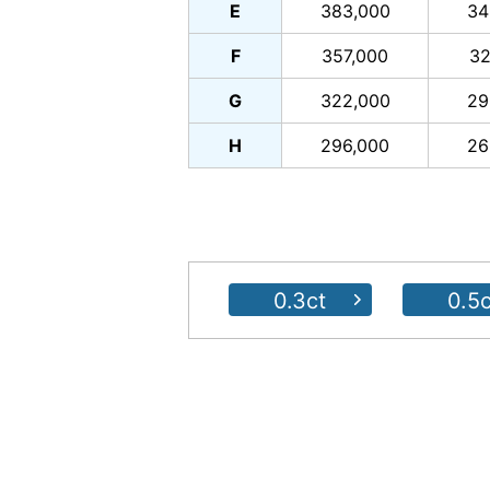
E
383,000
34
F
357,000
32
G
322,000
29
H
296,000
26
0.3ct
0.5c