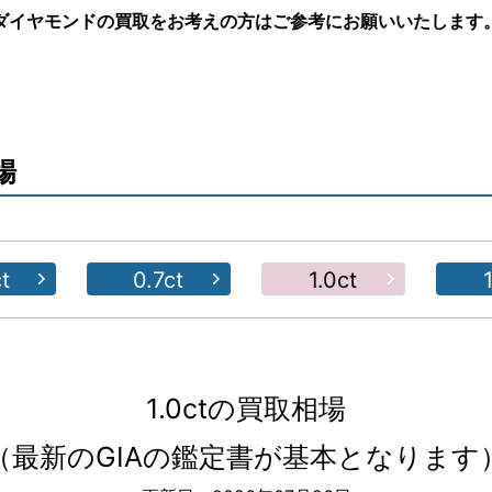
ダイヤモンドの買取をお考えの方はご参考にお願いいたします
会社概要
メー
姫路
場
明石
t
0.7ct
1.0ct
1.0ctの買取相場
（最新のGIAの鑑定書が基本となります