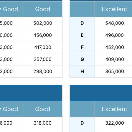
y Good
Good
Excellent
5,000
502,000
D
548,000
0,000
456,000
E
496,000
3,000
417,000
F
452,000
3,000
357,000
G
409,000
2,000
298,000
H
365,000
y Good
Good
Excellent
6,000
318,000
D
322,000