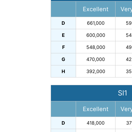
Excellent
Ver
D
661,000
59
E
600,000
54
F
548,000
49
G
470,000
42
H
392,000
35
SI1
Excellent
Ver
D
418,000
37